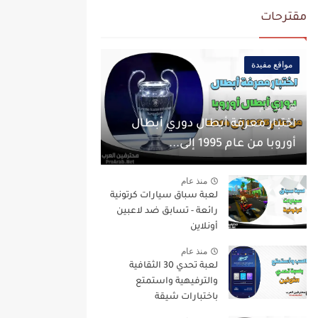
مقترحات
مواقع مفيدة
منذ عام
اختبار معرفة أبطال دوري أبطال
أوروبا من عام 1995 إلى...
منذ عام
لعبة سباق سيارات كرتونية
رائعة - تسابق ضد لاعبين
أونلاين
منذ عام
لعبة تحدي 30 الثقافية
والترفيهية واستمتع
باختبارات شيقة