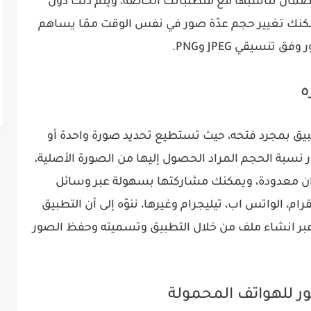
 لضمان تناسبها مع متطلباتك الخاصة، ويتم ذلك دون
 يمكنك تغيير حجم عدّة صور في نفس الوقت ممّا يساهم
نسيقي JPEG وPNG.
ه
ق بمجرد فتحه، حيث تستطيع تحديد صورة واحدة أو
تيار نسبة الحجم المراد الحصول إليها من الصورة الأصلية،
ان معدودة، ويمكنك مشاركتها بسهولة عبر وسائل
م، الواتس اب، تيليجرام وغيرها، ننوّه إلى أن التطبيق
بر انشاء ملف من خلال التطبيق وتسميته وحفظ الصور
 للهواتف المحمولة