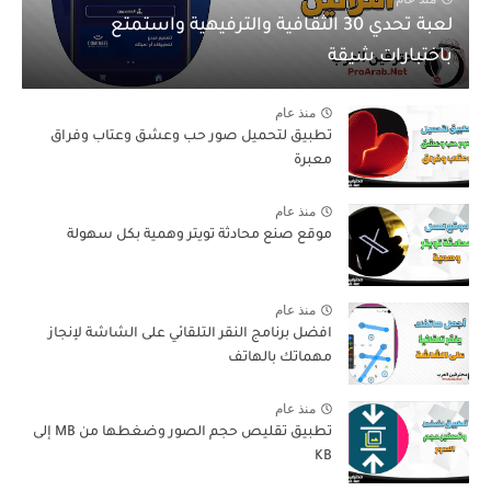
لعبة تحدي 30 الثقافية والترفيهية واستمتع
باختبارات شيقة
منذ عام
تطبيق لتحميل صور حب وعشق وعتاب وفراق
معبرة
منذ عام
موقع صنع محادثة تويتر وهمية بكل سهولة
منذ عام
افضل برنامج النقر التلقائي على الشاشة لإنجاز
مهماتك بالهاتف
منذ عام
تطبيق تقليص حجم الصور وضغطها من MB إلى
KB